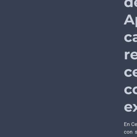
d
A
c
r
c
c
e
En Ce
con s