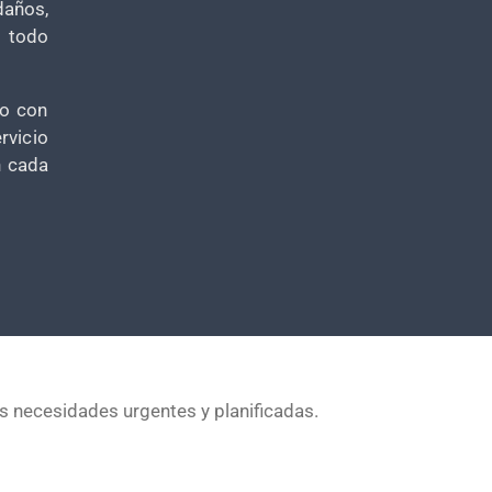
años,
y todo
do con
rvicio
n cada
s necesidades urgentes y planificadas.