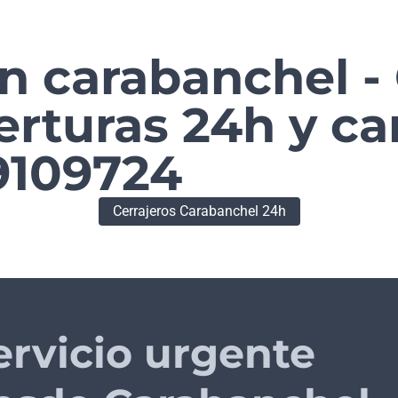
n carabanchel - 
erturas 24h y c
9109724
Cerrajeros Carabanchel 24h
ervicio urgente