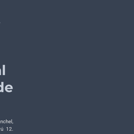
,
l
de
nchel,
rú 12.