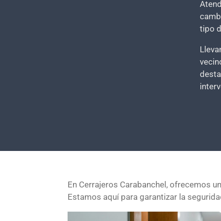
Aten
cambi
tipo 
Lleva
vecin
desta
inter
En Cerrajeros Carabanchel, ofrecemos una
Estamos aquí para garantizar la segurida