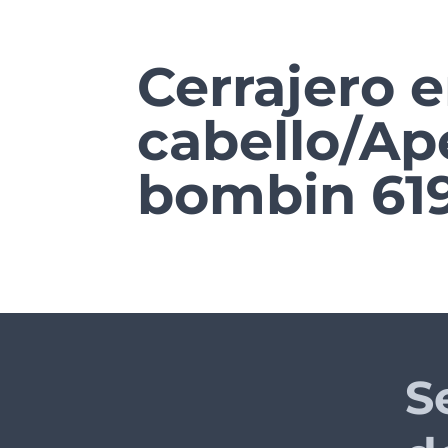
Ir
al
Cerrajero e
contenido
principal
cabello/Ap
bombin 61
S