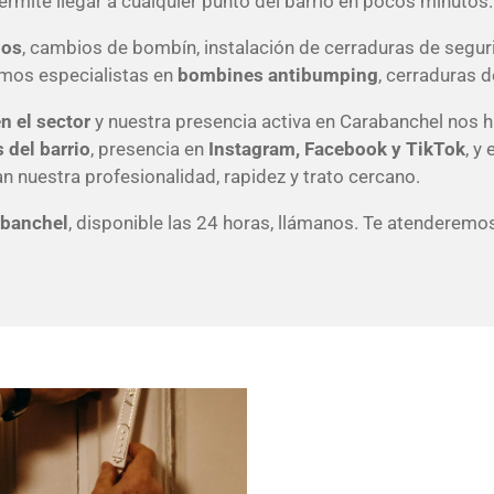
permite llegar a cualquier punto del barrio en pocos minutos.
ños
, cambios de bombín, instalación de cerraduras de segu
Somos especialistas en
bombines antibumping
, cerraduras d
n el sector
y nuestra presencia activa en Carabanchel nos ha
 del barrio
, presencia en
Instagram, Facebook y TikTok
, y
n nuestra profesionalidad, rapidez y trato cercano.
abanchel
, disponible las 24 horas, llámanos. Te atenderemo