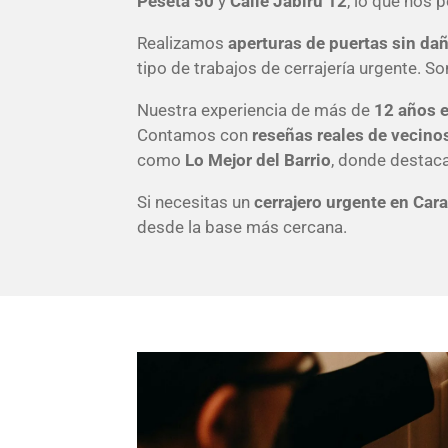
Peseta 50
y
Calle Jabirú 12
, lo que nos 
Realizamos
aperturas de puertas sin da
tipo de trabajos de cerrajería urgente. 
Nuestra experiencia de más de
12 años e
Contamos con
reseñas reales de vecinos
como
Lo Mejor del Barrio
, donde destaca
Si necesitas un
cerrajero urgente en Car
desde la base más cercana.